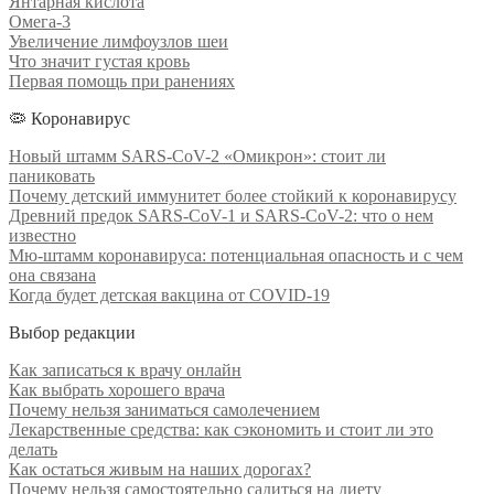
Янтарная кислота
Омега-3
Увеличение лимфоузлов шеи
Что значит густая кровь
Первая помощь при ранениях
🦠 Коронавирус
Новый штамм SARS-CoV-2 «Омикрон»: стоит ли
паниковать
Почему детский иммунитет более стойкий к коронавирусу
Древний предок SARS-CoV-1 и SARS-CoV-2: что о нем
известно
Мю-штамм коронавируса: потенциальная опасность и с чем
она связана
Когда будет детская вакцина от COVID-19
Выбор редакции
Как записаться к врачу онлайн
Как выбрать хорошего врача
Почему нельзя заниматься самолечением
Лекарственные средства: как сэкономить и стоит ли это
делать
Как остаться живым на наших дорогах?
Почему нельзя самостоятельно садиться на диету