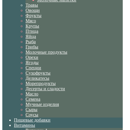
Травы
Овощи
Фрукты
Мясо
Крупы
Птица
Яйца
Рыба
Грибы
Молочные продукты
Орехи
Ягоды
Специи
Сухофрукты
Деликатесы
Морепродукты
Десерты и сладости
Масло
Семена
Мучные изделия
Сыры
Соусы
Пищевые добавки
Витамины