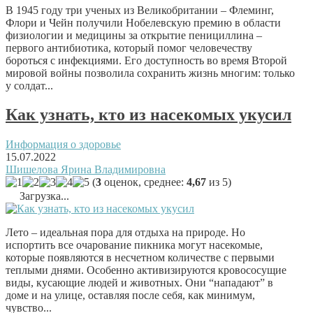
В 1945 году три ученых из Великобритании – Флеминг,
Флори и Чейн получили Нобелевскую премию в области
физиологии и медицины за открытие пенициллина –
первого антибиотика, который помог человечеству
бороться с инфекциями. Его доступность во время Второй
мировой войны позволила сохранить жизнь многим: только
у солдат...
Как узнать, кто из насекомых укусил
Информация о здоровье
15.07.2022
Шишелова Ярина Владимировна
(
3
оценок, среднее:
4,67
из 5)
Загрузка...
Лето – идеальная пора для отдыха на природе. Но
испортить все очарование пикника могут насекомые,
которые появляются в несчетном количестве с первыми
теплыми днями. Особенно активизируются кровососущие
виды, кусающие людей и животных. Они “нападают” в
доме и на улице, оставляя после себя, как минимум,
чувство...