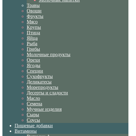
Травы
Овощи
Фрукты
Мясо
Крупы
Птица
Яйца
Рыба
Грибы
Молочные продукты
Орехи
Ягоды
Специи
Сухофрукты
Деликатесы
Морепродукты
Десерты и сладости
Масло
Семена
Мучные изделия
Сыры
Соусы
Пищевые добавки
Витамины