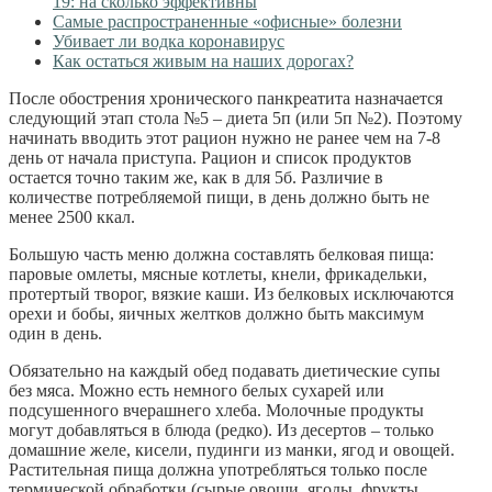
19: на сколько эффективны
Самые распространенные «офисные» болезни
Убивает ли водка коронавирус
Как остаться живым на наших дорогах?
После обострения хронического панкреатита назначается
следующий этап стола №5 – диета 5п (или 5п №2). Поэтому
начинать вводить этот рацион нужно не ранее чем на 7-8
день от начала приступа. Рацион и список продуктов
остается точно таким же, как в для 5б. Различие в
количестве потребляемой пищи, в день должно быть не
менее 2500 ккал.
Большую часть меню должна составлять белковая пища:
паровые омлеты, мясные котлеты, кнели, фрикадельки,
протертый творог, вязкие каши. Из белковых исключаются
орехи и бобы, яичных желтков должно быть максимум
один в день.
Обязательно на каждый обед подавать диетические супы
без мяса. Можно есть немного белых сухарей или
подсушенного вчерашнего хлеба. Молочные продукты
могут добавляться в блюда (редко). Из десертов – только
домашние желе, кисели, пудинги из манки, ягод и овощей.
Растительная пища должна употребляться только после
термической обработки (сырые овощи, ягоды, фрукты