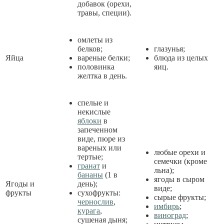
добавок (орехи,
травы, специи).
омлеты из
белков;
глазунья;
Яйца
вареные белки;
блюда из целых
половинка
яиц.
желтка в день.
спелые и
некислые
яблоки
в
запеченном
виде, пюре из
вареных или
любые орехи и
тертые;
семечки (кроме
гранат
и
льна);
бананы
(1 в
ягоды в сыром
Ягоды и
день);
виде;
фрукты
сухофрукты:
сырые фрукты;
чернослив
,
имбирь
;
курага
,
виноград
;
сушеная дыня;