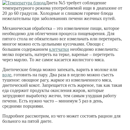
Диета №5 требует соблюдение
температурного режима употребляемой ищи в диапазоне от
20 до 60 градусов. Холодные и слишком горячие блюда
нежелательны при заболеваниях печени желчных путей.
Механическая обработка – это измельчение пищи, которое
необходимо для облегчения процесса пищеварения. Для
пятого стола не обязательно все измельчать или перетирать,
многое можно есть цельными кусочками. Овощи с
большим содержанием
клетчатки
необходимо измельчить:
мелко порезать, натереть на терке, вареные – перетереть
через марлю. То же самое касается жилистого мяса.
Диетические блюда можно запекать, варить в молоке или
воде
, готовить на пару. Два раза в неделю можно съесть
тушеное: овощное рагу, жаркое из измельченного мяса,
диетический кокот. Запрещается есть жареное, так как такая
еда содержит продукты окисления жиров, которые
затрудняют выработку желчи, тем самым ухудшая работу
печени. Есть нужно часто – минимум 5 раз в день,
средними порциями.
Подробнее рассмотрим, из чего может состоять рацион для
больного на пятой диете.