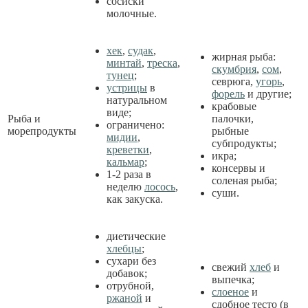
сосиски
молочные.
хек
,
судак
,
жирная рыба:
минтай
,
треска
,
скумбрия
,
сом
,
тунец
;
севрюга,
угорь
,
устрицы
в
форель
и другие;
натуральном
крабовые
виде;
Рыба и
палочки,
ограничено:
морепродукты
рыбные
мидии
,
субпродукты;
креветки
,
икра;
кальмар
;
консервы и
1-2 раза в
соленая рыба;
неделю
лосось
,
суши.
как закуска.
диетические
хлебцы
;
сухари без
свежий
хлеб
и
добавок;
выпечка;
отрубной,
слоеное
и
ржаной
и
сдобное тесто (в