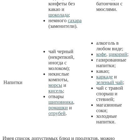
конфеты без
батончики с
какао и
мюслями.
шоколада
;
немного
сахара
(заменители).
алкоголь в
любом виде;
чай черный
кофе
,
цикорий
;
(некрепкий,
газированные
иногда с
напитки;
молоком);
какао;
некислые
каркаде
и
компоты,
Напитки
зеленый чай
;
морсы
и
чай с травой
кисель
;
спорыш и
отвары
стевией;
шиповника
,
магазинные
ромашки
и
соки;
отрубей
.
холодные
напитки.
Имея список допустимых блюд и продуктов, можно