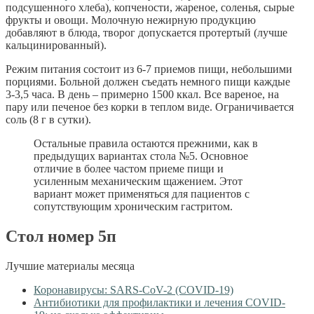
подсушенного хлеба), копчености, жареное, соленья, сырые
фрукты и овощи. Молочную нежирную продукцию
добавляют в блюда, творог допускается протертый (лучше
кальцинированный).
Режим питания состоит из 6-7 приемов пищи, небольшими
порциями. Больной должен съедать немного пищи каждые
3-3,5 часа. В день – примерно 1500 ккал. Все вареное, на
пару или печеное без корки в теплом виде. Ограничивается
соль (8 г в сутки).
Остальные правила остаются прежними, как в
предыдущих вариантах стола №5. Основное
отличие в более частом приеме пищи и
усиленным механическим щажением. Этот
вариант может применяться для пациентов с
сопутствующим хроническим гастритом.
Стол номер 5п
Лучшие материалы месяца
Коронавирусы: SARS-CoV-2 (COVID-19)
Антибиотики для профилактики и лечения COVID-