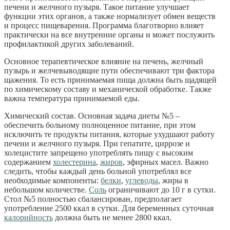
печени и желчного пузыря. Такое питание улучшает
функции этих органов, а также нормализует обмен веществ
и процесс пищеварения. Программа благотворно влияет
практически на все внутренние органы и может послужить
профилактикой других заболеваний.
Основное терапевтическое влияние на печень, желчный
пузырь и желчевыводящие пути обеспечивают три фактора
щажения. То есть принимаемая пища должна быть щадящей
по химическому составу и механической обработке. Также
важна температура принимаемой еды.
Химический состав. Основная задача диеты №5 –
обеспечить больному полноценное питание, при этом
исключить те продукты питания, которые ухудшают работу
печени и желчного пузыря. При гепатите, циррозе и
холецистите запрещено употреблять пищу с высоким
содержанием
холестерина
,
жиров
, эфирных масел. Важно
следить, чтобы каждый день больной употреблял все
необходимые компоненты:
белки
,
углеводы
, жиры в
небольшом количестве.
Соль
ограничивают до 10 г в сутки.
Стол №5 полностью сбалансирован, предполагает
употребление 2500 ккал в сутки. Для беременных суточная
калорийность
должна быть не менее 2800 ккал.