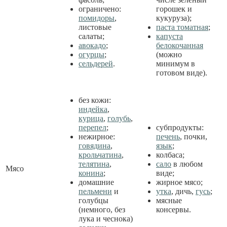
ограничено:
горошек и
помидоры
,
кукуруза);
листовые
паста томатная
;
салаты;
капуста
авокадо
;
белокочанная
огурцы
;
(можно
сельдерей
.
минимум в
готовом виде).
без кожи:
индейка
,
курица
,
голубь
,
перепел
;
субпродукты:
нежирное:
печень
, почки,
говядина
,
язык
;
крольчатина
,
колбаса;
телятина
,
сало
в любом
Мясо
конина
;
виде;
домашние
жирное мясо;
пельмени
и
утка
, дичь,
гусь
;
голубцы
мясные
(немного, без
консервы.
лука и чеснока)