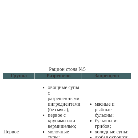
Рацион стола №5
Группа
Разрешено
Запрещено
овощные супы
с
разрешенными
ингредиентами
мясные и
(без мяса);
рыбные
первое с
бульоны;
крупами или
бульоны из
вермишелью;
грибов;
Первое
молочные
холодные супы;
супы;
любая окрошка;