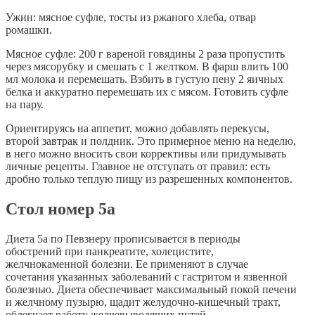
Ужин: мясное суфле, тосты из ржаного хлеба, отвар
ромашки.
Мясное суфле: 200 г вареной говядины 2 раза пропустить
через мясорубку и смешать с 1 желтком. В фарш влить 100
мл молока и перемешать. Взбить в густую пену 2 яичных
белка и аккуратно перемешать их с мясом. Готовить суфле
на пару.
Ориентируясь на аппетит, можно добавлять перекусы,
второй завтрак и полдник. Это примерное меню на неделю,
в него можно вносить свои коррективы или придумывать
личные рецепты. Главное не отступать от правил: есть
дробно только теплую пищу из разрешенных компонентов.
Стол номер 5а
Диета 5а по Певзнеру прописывается в периоды
обострений при панкреатите, холецистите,
желчнокаменной болезни. Ее применяют в случае
сочетания указанных заболеваний с гастритом и язвенной
болезнью. Диета обеспечивает максимальный покой печени
и желчному пузырю, щадит желудочно-кишечный тракт,
облегчает работу желчевыводящих путей.