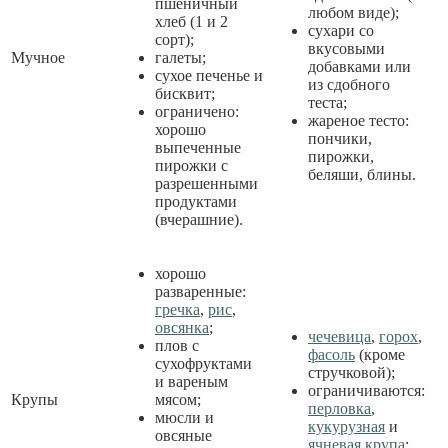
пшеничный
любом виде);
хлеб (1 и 2
сухари со
сорт);
вкусовыми
Мучное
галеты;
добавками или
сухое печенье и
из сдобного
бисквит;
теста;
ограничено:
жареное тесто:
хорошо
пончики,
выпеченные
пирожки,
пирожки с
беляши, блины.
разрешенными
продуктами
(вчерашние).
хорошо
разваренные:
гречка
,
рис
,
овсянка
;
чечевица
,
горох
,
плов с
фасоль
(кроме
сухофруктами
стручковой);
и вареным
ограничиваются:
Крупы
мясом;
перловка
,
мюсли и
кукурузная
и
овсяные
ячневая крупа
;