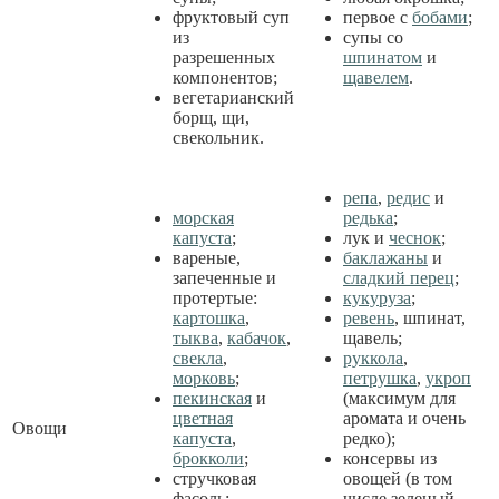
фруктовый суп
первое с
бобами
;
из
супы со
разрешенных
шпинатом
и
компонентов;
щавелем
.
вегетарианский
борщ, щи,
свекольник.
репа
,
редис
и
морская
редька
;
капуста
;
лук и
чеснок
;
вареные,
баклажаны
и
запеченные и
сладкий перец
;
протертые:
кукуруза
;
картошка
,
ревень
, шпинат,
тыква
,
кабачок
,
щавель;
свекла
,
руккола
,
морковь
;
петрушка
,
укроп
пекинская
и
(максимум для
цветная
аромата и очень
Овощи
капуста
,
редко);
брокколи
;
консервы из
стручковая
овощей (в том
фасоль;
числе зеленый