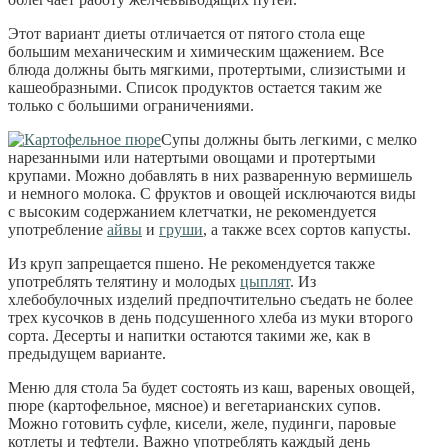
Этот вариант диеты отличается от пятого стола еще
большим механическим и химическим щажением. Все
блюда должны быть мягкими, протертыми, слизистыми и
кашеобразными. Список продуктов остается таким же
только с большими ограничениями.
Супы должны быть легкими, с мелко
нарезанными или натертыми овощами и протертыми
крупами. Можно добавлять в них разваренную вермишель
и немного молока. С фруктов и овощей исключаются виды
с высоким содержанием клетчатки, не рекомендуется
употребление
айвы
и
груши
, а также всех сортов капусты.
Из круп запрещается пшено. Не рекомендуется также
употреблять телятину и молодых
цыплят
. Из
хлебобулочных изделий предпочтительно съедать не более
трех кусочков в день подсушенного хлеба из муки второго
сорта. Десерты и напитки остаются такими же, как в
предыдущем варианте.
Меню для стола 5а будет состоять из каш, вареных овощей,
пюре (картофельное, мясное) и вегетарианских супов.
Можно готовить суфле, кисели, желе, пудинги, паровые
котлеты и тефтели. Важно употреблять каждый день