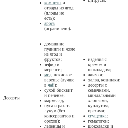
цитрусы.
компоты
и
отвары из ягод
(плоды не
есть);
арбуз
(ограничено).
домашние
пудинги и желе
из ягод и
фруктов;
изделия с
зефир и
кремом и
меренги;
шоколадом;
мед
, некислое
жвачки;
варенье (лучше
халва, козинаки;
в
чай
);
десерты с
сухой бисквит
семечками,
и печенье;
миндальными
Десерты
мармелад;
хлопьями,
нуга и рахат-
кунжутом,
лукум (без
орехами;
консервантов и
сгущенка
;
орехов);
гематоген;
леденцы и
шоколадки и