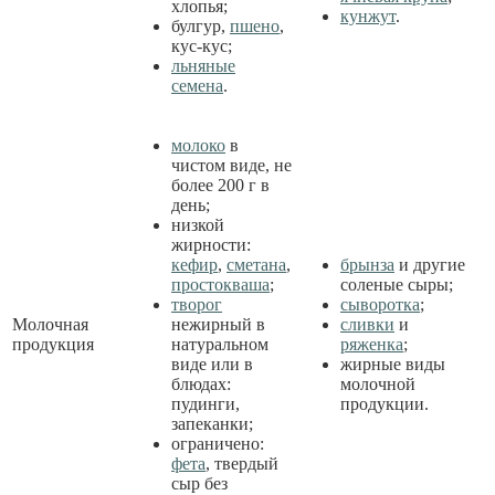
хлопья;
кунжут
.
булгур,
пшено
,
кус-кус;
льняные
семена
.
молоко
в
чистом виде, не
более 200 г в
день;
низкой
жирности:
кефир
,
сметана
,
брынза
и другие
простокваша
;
соленые сыры;
творог
сыворотка
;
Молочная
нежирный в
сливки
и
продукция
натуральном
ряженка
;
виде или в
жирные виды
блюдах:
молочной
пудинги,
продукции.
запеканки;
ограничено:
фета
, твердый
сыр без