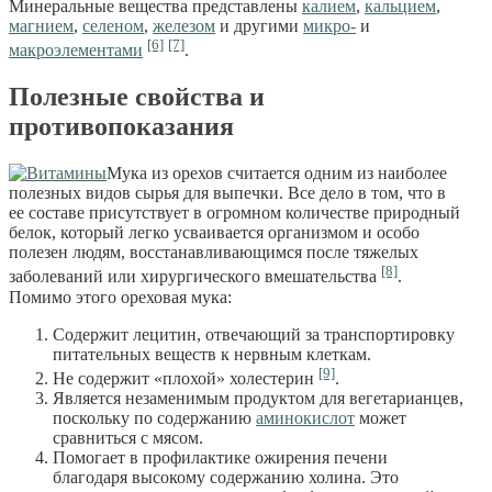
Минеральные вещества представлены
калием
,
кальцием
,
магнием
,
селеном
,
железом
и другими
микро-
и
[6]
[7]
макроэлементами
.
Полезные свойства и
противопоказания
Мука из орехов считается одним из наиболее
полезных видов сырья для выпечки. Все дело в том, что в
ее составе присутствует в огромном количестве природный
белок, который легко усваивается организмом и особо
полезен людям, восстанавливающимся после тяжелых
[8]
заболеваний или хирургического вмешательства
.
Помимо этого ореховая мука:
Содержит лецитин, отвечающий за транспортировку
питательных веществ к нервным клеткам.
[9]
Не содержит «плохой» холестерин
.
Является незаменимым продуктом для вегетарианцев,
поскольку по содержанию
аминокислот
может
сравниться с мясом.
Помогает в профилактике ожирения печени
благодаря высокому содержанию холина. Это