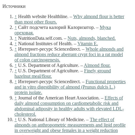
Источники
↑
Health website Healthline. –
Why almond flour is better
than most other flours.
↑
Сайт подсчета калорий Калоризатор. –
Мука
ореховая.
↑
NutritionData.self.com. –
Nuts, almonds, blanched.
↑
National Institutes of Health. –
Vitamin E.
↑
Интернет-ресурс Sciencedirect. –
Whole almonds and
almond fractions reduce aberrant crypt foci in a rat model
of colon carcinogenesis.
↑
U.S. Department of Agriculture. –
Almond flour.
↑
U.S. Department of Agriculture. –
Finely ground
hazelnut meal/flour.
↑
Интернет-ресурс Sciencedirect. –
Functional properties
and in vitro digestibility of almond (Prunus dulcis L.)
protein isolate.
↑
Journal of the American Heart Association. –
Effects of
daily almond consumption on cardiometabolic risk and
abdominal adiposity in healthy adults with elevated LDL‐
cholesterol.
↑
U.S. National Library of Medicine. –
The effect of
almonds on anthropometric measurements and lipid profile
in overweight and obese females in a weight reduction