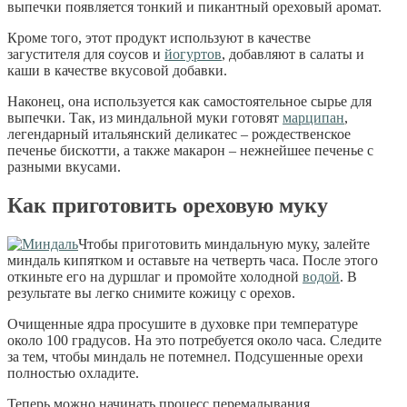
выпечки появляется тонкий и пикантный ореховый аромат.
Кроме того, этот продукт используют в качестве
загустителя для соусов и
йогуртов
, добавляют в салаты и
каши в качестве вкусовой добавки.
Наконец, она используется как самостоятельное сырье для
выпечки. Так, из миндальной муки готовят
марципан
,
легендарный итальянский деликатес – рождественское
печенье бискотти, а также макарон – нежнейшее печенье с
разными вкусами.
Как приготовить ореховую муку
Чтобы приготовить миндальную муку, залейте
миндаль кипятком и оставьте на четверть часа. После этого
откиньте его на дуршлаг и промойте холодной
водой
. В
результате вы легко снимите кожицу с орехов.
Очищенные ядра просушите в духовке при температуре
около 100 градусов. На это потребуется около часа. Следите
за тем, чтобы миндаль не потемнел. Подсушенные орехи
полностью охладите.
Теперь можно начинать процесс перемалывания.