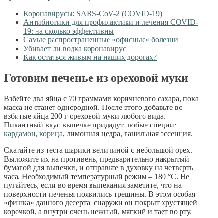
Коронавирусы: SARS-CoV-2 (COVID-19)
Антибиотики для профилактики и лечения COVID-
19: на сколько эффективны
Самые распространенные «офисные» болезни
Убивает ли водка коронавирус
Как остаться живым на наших дорогах?
Готовим печенье из ореховой муки
Взбейте два яйца с 70 граммами коричневого сахара, пока
масса не станет однородной. После этого добавьте во
взбитые яйца 200 г ореховой муки любого вида.
Пикантный вкус выпечке придадут любые специи:
кардамон
,
корица
, лимонная цедра, ванильная эссенция.
Скатайте из теста шарики величиной с небольшой орех.
Выложите их на противень, предварительно накрытый
бумагой для выпечки, и отправьте в духовку на четверть
часа. Необходимый температурный режим – 180 °С. Не
пугайтесь, если во время выпекания заметите, что на
поверхности печенья появились трещины. В этом особая
«фишка» данного десерта: снаружи он покрыт хрустящей
корочкой, а внутри очень нежный, мягкий и тает во рту.