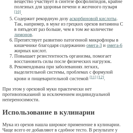
вещество участвует в синтезе фосфолипидов, крайне
полезных для здоровья печени и желчного пузыря
[10]
.
Содержит рекордную дозу
аскорбиновой кислоты
.
Так, например, в муке из грецких орехов витамина С
в пятьдесят раз больше, чем в том же количестве
лимонов
.
Препятствует развитию патогенной микрофлоры в
кишечнике благодаря содержанию
омега-3
и
омега-6
жирных кислот.
Повышает резистентность организма, помогает
восстановить силы после физических нагрузок.
Рекомендована при заболеваниях легких,
выделительной системы, проблемах с формулой
[11]
[12]
крови и пищеварительной системой
.
При этом у ореховой муки практически нет
противопоказаний за исключением индивидуальной
непереносимости.
Использование в кулинарии
Мука из орехов нашла широкое применение в кулинарии.
Чаще всего ее добавляют в сдобное тесто. В результате у