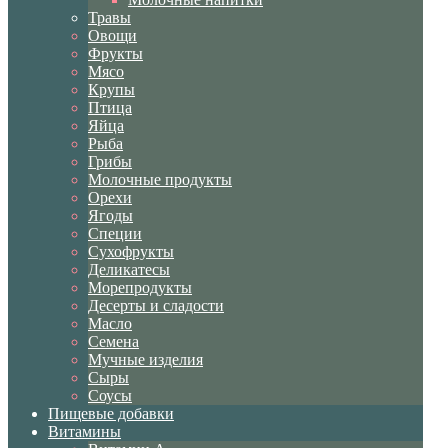
Травы
Овощи
Фрукты
Мясо
Крупы
Птица
Яйца
Рыба
Грибы
Молочные продукты
Орехи
Ягоды
Специи
Сухофрукты
Деликатесы
Морепродукты
Десерты и сладости
Масло
Семена
Мучные изделия
Сыры
Соусы
Пищевые добавки
Витамины