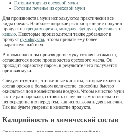
Готовим торт из ореховой муки
Готовим печенье из ореховой муки
Для производства муки используются практически все
виды орехов. Наиболее широкое распространение получил
продукт из
грецких орехов
,
миндаля
,
фундука
,
фисташек
и
кешью
. Некоторые производители также добавляют в
продукт
сухофрукты
, чтобы придать ему более
выразительный вкус.
В промышленном производстве муку готовят из жмыха,
остающегося после производства орехового масла. Он
проходит обработку паром, в результате чего получается
ореховая мука.
Следует отметить, что жирные кислоты, которые входят в
состав орехов в большом количестве, способны быстро
окисляться под воздействием воздуха. Чтобы качество муки
вас не разочаровало, готовить ее лучше самостоятельно и
непосредственно перед тем, как использовать для выпечки.
Так вы будете уверены в качестве продукта.
Калорийность и химический состав