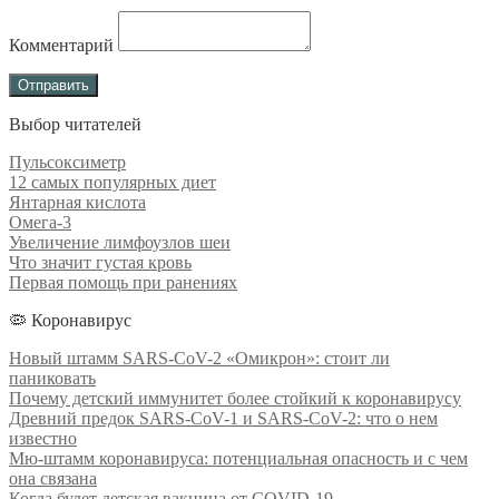
Комментарий
Выбор читателей
Пульсоксиметр
12 самых популярных диет
Янтарная кислота
Омега-3
Увеличение лимфоузлов шеи
Что значит густая кровь
Первая помощь при ранениях
🦠 Коронавирус
Новый штамм SARS-CoV-2 «Омикрон»: стоит ли
паниковать
Почему детский иммунитет более стойкий к коронавирусу
Древний предок SARS-CoV-1 и SARS-CoV-2: что о нем
известно
Мю-штамм коронавируса: потенциальная опасность и с чем
она связана
Когда будет детская вакцина от COVID-19