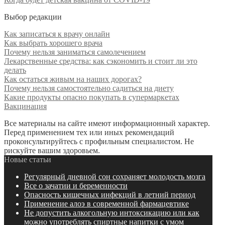
Выбор редакции
Как записаться к врачу онлайн
Как выбрать хорошего врача
Почему нельзя заниматься самолечением
Лекарственные средства: как сэкономить и стоит ли это
делать
Как остаться живым на наших дорогах?
Почему нельзя самостоятельно садиться на диету
Какие продукты опасно покупать в супермаркетах
Вакцинация
Все материалы на сайте имеют информационный характер.
Перед применением тех или иных рекомендаций
проконсультируйтесь с профильным специалистом. Не
рискуйте вашим здоровьем.
Новые статьи
Регулярный дневной сон сохраняет молодость мозга
Все о зачатии и беременности
Опасность кишечных инфекций в летний период
Применение алоэ в современной фармацевтике
Не допустить алкогольную интоксикацию или как
можно употреблять спиртные напитки с умом