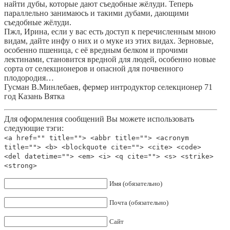
найти дубы, которые дают съедобные жёлуди. Теперь
параллельно занимаюсь и такими дубами, дающими
съедобные жёлуди.
Пжл, Ирина, если у вас есть доступ к перечисленным мною
видам, дайте инфу о них и о муке из этих видах. Зерновые,
особенно пшеница, с её вредным белком и прочими
лектинами, становится вредной для людей, особенно новые
сорта от селекционеров и опасной для почвенного
плодородия…
Гусман В.Минлебаев, фермер интродуктор селекционер 71
год Казань Вятка
Для оформления сообщений Вы можете использовать
следующие тэги:
<a href="" title=""> <abbr title=""> <acronym
title=""> <b> <blockquote cite=""> <cite> <code>
<del datetime=""> <em> <i> <q cite=""> <s> <strike>
<strong>
Имя (обязательно)
Почта (обязательно)
Сайт