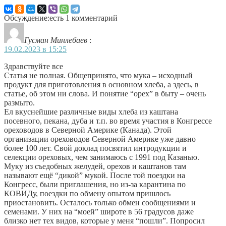
Обсуждение:есть 1 комментарий
Гусман Минлебаев
:
19.02.2023 в 15:25
Здравствуйте все
Статья не полная. Общепринято, что мука – исходный
продукт для приготовления в основном хлеба, а здесь, в
статье, об этом ни слова. И понятие “орех” в быту – очень
размыто.
Ел вкуснейшие различные виды хлеба из каштана
посевного, пекана, дуба и т.п. во время участия в Конгрессе
ореховодов в Северной Америке (Канада). Этой
организации ореховодов Северной Америке уже давно
более 100 лет. Свой доклад посвятил интродукции и
селекции ореховых, чем занимаюсь с 1991 под Казанью.
Муку из съедобных желудей, орехов и каштанов там
называют ещё “дикой” мукой. После той поездки на
Конгресс, были приглашения, но из-за карантина по
КОВИДу, поездки по обмену опытом пришлось
приостановить. Осталось только обмен сообщениями и
семенами. У них на “моей” широте в 56 градусов даже
близко нет тех видов, которые у меня “пошли”. Попросил