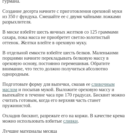
гурмана.
Создание десерта начните с приготовления ореховой муки
из 350 г фундука. Смешайте ее с двумя чайными ложками
разрыхлителя.
В миске взбейте шесть яичных желтков со 125 граммами
сахара, пока масса не приобретет светло-золотистый
оттенок. Желтки влейте в ореховую муку.
В отдельной емкости взбейте шесть белков. Маленькими
порциями начните перекладывать белковую массу в
ореховую основу, постоянно перемешивая. Обратите
внимание, что тесто должно получиться абсолютно
однородным.
Подготовьте форму для выпечки, смазав ее
сливочным
маслом
и посыпав мукой. Выложите ореховую массу и
выпекайте в течение часа при 170 градусах. Бисквит можно
считать готовым, когда его верхняя часть станет
пружинистой.
Охладив бисквит, разрежьте его на коржи. В качестве крема
можно использовать взбитые
сливки
.
Лучшие материалы месяца