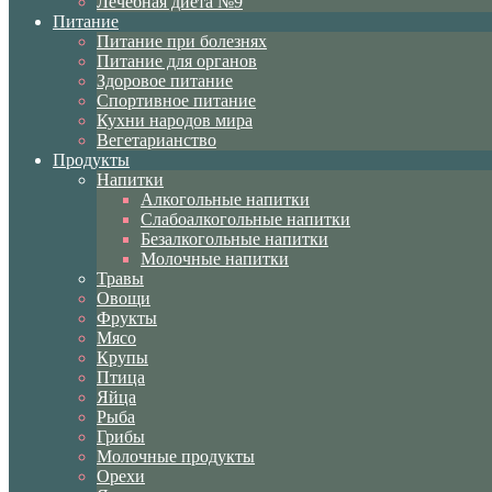
Лечебная диета №9
Питание
Питание при болезнях
Питание для органов
Здоровое питание
Спортивное питание
Кухни народов мира
Вегетарианство
Продукты
Напитки
Алкогольные напитки
Слабоалкогольные напитки
Безалкогольные напитки
Молочные напитки
Травы
Овощи
Фрукты
Мясо
Крупы
Птица
Яйца
Рыба
Грибы
Молочные продукты
Орехи