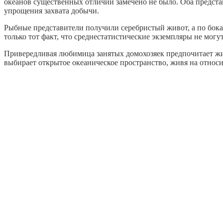
океанов существенных отличий замечено не было. Оба предст
упрощения захвата добычи.
Рыбные представители получили серебристый живот, а по бока
только тот факт, что среднестатистические экземпляры не могу
Привередливая любимица занятых домохозяек предпочитает жить
выбирает открытое океаническое пространство, живя на относ