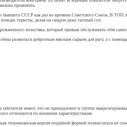
оизводители консервов. Ее ценят за хорошие показатели энерге
мально прожевать.
н бывшего СССР как раз во времена Советского Союза. В ТОП л
в походы туристы, делая на скорую руку сытный суп.
прожженного холостяка, который привык обслуживать себя самос
особны разжиться добротным мясным сырьем для рагу, а с помощ
о обитателя знают, что он принадлежит к группе макрелещуковы
емного отличаются по внешним характеристикам.
как тихоокеанская версия подобной формой похвастаться не спос