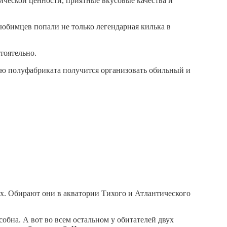
тической ценности, приятные вкусовые качества и
юбимцев попали не только легендарная килька в
тоятельно.
ью полуфабриката получится организовать обильный и
х. Обирают они в акватории Тихого и Атлантического
обна. А вот во всем остальном у обитателей двух