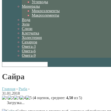
Углеводы
Минералы
Микроэлементы
Макроэлементы
Вода
Зола
Слизи
Клетчатка
Холестерин
Сахароза
Омега-3
Омега-6
Омега-9
Сайра
Главная
›
Рыба
›
31.01.2018
(
4
оценок, среднее:
4,50
из 5)
Загрузка...