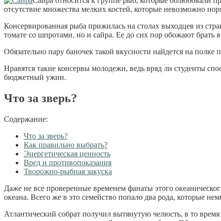
Сайра относится к группе рыб, которые облюбовали пр
отсутствие множества мелких костей, которые невозможно нор
Консервированная рыба прижилась на столах выходцев из стра
томате со шпротами, но и сайра. Ее до сих пор обожают брать 
Обязательно пару баночек такой вкусности найдется на полке 
Нравятся такие консервы молодежи, ведь вряд ли студенты сп
бюджетный ужин.
Что за зверь?
Содержание:
Что за зверь?
Как правильно выбрать?
Энергетическая ценность
Вред и противопоказания
Творожно-рыбная закуска
Даже не все проверенные временем фанаты этого океаническог
океана. Всего же в это семейство попало два рода, которые н
Атлантический собрат получил вытянутую челюсть, в то время 