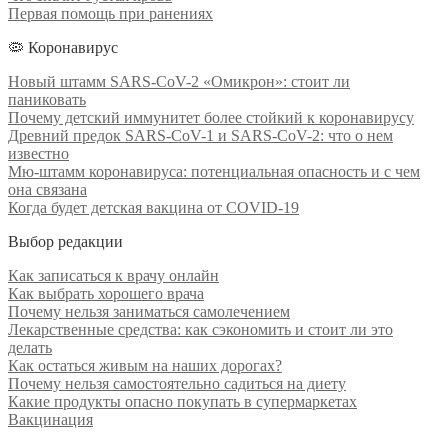
Первая помощь при ранениях
🦠 Коронавирус
Новый штамм SARS-CoV-2 «Омикрон»: стоит ли
паниковать
Почему детский иммунитет более стойкий к коронавирусу
Древний предок SARS-CoV-1 и SARS-CoV-2: что о нем
известно
Мю-штамм коронавируса: потенциальная опасность и с чем
она связана
Когда будет детская вакцина от COVID-19
Выбор редакции
Как записаться к врачу онлайн
Как выбрать хорошего врача
Почему нельзя заниматься самолечением
Лекарственные средства: как сэкономить и стоит ли это
делать
Как остаться живым на наших дорогах?
Почему нельзя самостоятельно садиться на диету
Какие продукты опасно покупать в супермаркетах
Вакцинация