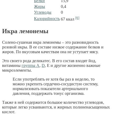
Белки
15,9
Жиры
0,4
Углеводы
0
[6]
Калорийность
67 ккал
Икра лемонемы
Солено-сушеная икра лемонемы – это разновидность
розовой икры. В ее составе низкое содержание белков и
жиров. По вкусовым качествам она не уступает мясу.
Это своего рода деликатес. В его состав входят йод,
витамины
группы А
,
D
, Е и другие жизненно важные
микроэлементы.
Если употреблять ее хотя бы раз в неделю, то
можно укрепить сердечно-сосудистую систему,
нормализовать показатели артериального
давления, поддержать тонус организма.
Также в ней содержится большое количество углеводов,
которые легко усваиваются, и жирных полиненасыщенных
кислот.