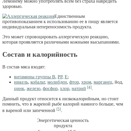
Лемонему можно употреблять всем без страха навредить
здоровью.
Единственным
противопоказанием к использованию ее в пищу является
индивидуальная непереносимость продукта.
Это может спровоцировать аллергическую реакцию,
которая проявляется различными кожными высыпаниями.
Состав и калорийность
В состав мяса входят:
витамины группы В
,
РР
,
Е
;
никель
,
кобальт
,
молибден
,
фтор
,
хром
,
марганец
, йод,
[4]
цинк
,
железо
,
фосфор
,
хлор
,
натрий
.
Данный продукт относится к низкокалорийным, но стоит
помнить, что в жареной рыбе калорий намного больше, чем
[5]
в вареной или запеченной
.
Энергетическая ценность
продукта