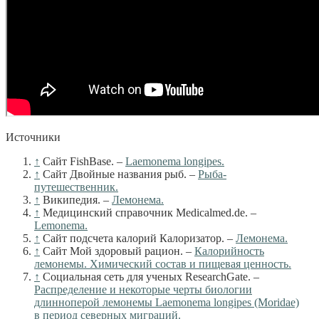
Источники
↑
Сайт FishBase. –
Laemonema longipes.
↑
Сайт Двойные названия рыб. –
Рыба-
путешественник.
↑
Википедия. –
Лемонема.
↑
Медицинский справочник Medicalmed.de. –
Lemonema.
↑
Сайт подсчета калорий Калоризатор. –
Лемонема.
↑
Сайт Мой здоровый рацион. –
Калорийность
лемонемы. Химический состав и пищевая ценность.
↑
Cоциальная сеть для ученых ResearchGate. –
Распределение и некоторые черты биологии
длинноперой лемонемы Laemonema longipes (Moridae)
в период северных миграций.