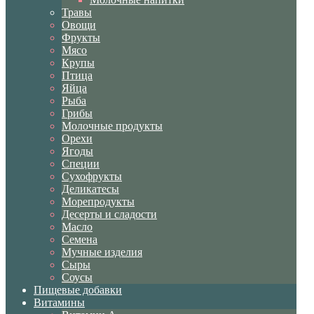
Травы
Овощи
Фрукты
Мясо
Крупы
Птица
Яйца
Рыба
Грибы
Молочные продукты
Орехи
Ягоды
Специи
Сухофрукты
Деликатесы
Морепродукты
Десерты и сладости
Масло
Семена
Мучные изделия
Сыры
Соусы
Пищевые добавки
Витамины