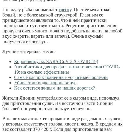
По вкусу рыба напоминает
треску
. Цвет ее мяса тоже
белый, но с более мягкой структурой. Главным ее
преимуществом является то, что в ней практически
полностью отсутствуют кости. Рецептов приготовления
продукта очень много, можно подобрать вариант на любой
вкус (жарить, варить или запечь). Очень вкусный
получается из нее суп.
Лучшие материалы месяца
Коронавирусы: SARS-CoV-2 (COVID-19)
Антибиотики для профилактики и лечения COVID-
19: на сколько эффективны
Самые распространенные «офисные» болезни
Убивает ли водка коронавирус
Как остаться живым на наших дорогах?
Жители Японии употребляют ее в сыром виде, используя
для приготовления суши. На восточной части Японии
большей популярностью пользуется печень.
В наших магазинах ее продают в виде разделанных тушек,
у которых отсутствует голова, хвост и чешуя. В среднем их
вес составляет 370-420 г. Если для приготовления вам