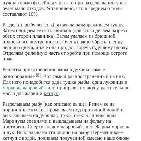
нужна только филейная часть, то при разделывании у вас
будет мало отходов. Установлено, что в среднем отходы
составляют 10%.
Разделать рыбу легко. Для начала размораживаем тушку.
Затем очищаем ее от плавников (для этого делаем разрез с
обеих сторон плавника). Затем удаляем из брюшной
полости все внутренности. Очень важно убрать пленку
черного цвета, иначе она придаст горечь будущему блюду.
Отделяем филейную часть от хребта при помощи острого
ножа.
Рецепты приготовления рыбы в духовке самые
[8]
разнообразные
. Вот самый распространенный из них.
Для него понадобится одна тушка рыбы, одна луковица и
морковь
,
лавровый лист
, приправы по вкусу, растительное
масло для жарки и
кетчуп
.
Разделываем рыбу (как описано выше). Режем ее на
порционные куски. Промываем под проточной
водой
и
выкладываем на дуршлаг, чтобы стекла лишняя вода.
Маринуем специями и выкладываем на фольгу на
противень. Сверху кладем лавровый лист. Жарим морковь
и лук. Выкладываем эти овощи на рыбу. Перемешиваем
кетчуп с водой, поливаем полученной смесью наше блюдо