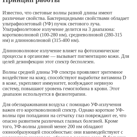
Известно, что световые волны разной длины имеют
различные свойства. Бактерицидными свойствами обладает
ультрафиолетовый (УФ) пучок светового луча.
Ультрафиолетовое излучение делится на 3 диапазона:
коротковолновой (100-280 нм), средневолновой (280-315
нм) и длинноволновой (315-400 нм).
Длинноволновое излучение влияет на фотохимические
процессы в организме — вызывает пигментацию кожи. Для
целей дезинфекции этот спектр бесполезен.
Волны средней длины УФ спектра проявляют эритемное
воздействие на кожу, способствуют выработке витамина D
в коже, укрепляют иммунитет, возбуждают нервную
систему, повышают уровень гемоглобина в крови. Этот
диапазон используется в физиотерапии.
Для обеззараживания воздуха с помощью УФ-излучения
важен его коротковолновой спектр. Однако короткие УФ-
волны при попадании на сетчатку глаз повреждают ее, что
опасно развитием различных глазных болезней. Кроме
того, УФ-волны длиной менее 200 нм обладают
озонообразующей способностью: они взаимодействуют с