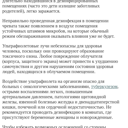
длительно находившийся в дезинфицированных
помещениях (часто это дети излишне заботливых
родителей), легко заражается.
Неправильно проведенная дезинфекция в помещении
чревата также появлением в воздухе помещения
устойчивых штаммов микробов, на которые обычный
режим обеззараживания оказывать влияния уже не будет.
Ультрафиолетовые лучи небезопасны для здоровья
человека, поскольку они провоцируют образование
токсичного озона. Любое повреждение облучателя
(корпуса, защитного экрана) может привести к ухудшению
самочувствия и другим нарушениям состояния здоровья
людей, находящихся в облучаемом помещении.
Воздействие ультрафиолета на организм опасно для
больных с онкологическими заболеваниями,
туберкулезом
,
острыми воспалениями легких, повышенным
артериальным давлением, патологиями щитовидной
железы, язвенной болезнью желудка и двенадцатиперстной
кишки, почечной или сердечной недостаточностью. Не
рекомендуется проводить дезинфекцию в комнатах, где
присутствуют беременные женщины и новорожденные.
Чтобы избежать возможных осложнений со стороны