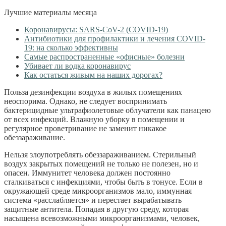
Лучшие материалы месяца
Коронавирусы: SARS-CoV-2 (COVID-19)
Антибиотики для профилактики и лечения COVID-
19: на сколько эффективны
Самые распространенные «офисные» болезни
Убивает ли водка коронавирус
Как остаться живым на наших дорогах?
Польза дезинфекции воздуха в жилых помещениях
неоспорима. Однако, не следует воспринимать
бактерицидные ультрафиолетовые облучатели как панацею
от всех инфекций. Влажную уборку в помещении и
регулярное проветривание не заменит никакое
обеззараживание.
Нельзя злоупотреблять обеззараживанием. Стерильный
воздух закрытых помещений не только не полезен, но и
опасен. Иммунитет человека должен постоянно
сталкиваться с инфекциями, чтобы быть в тонусе. Если в
окружающей среде микроорганизмов мало, иммунная
система «расслабляется» и перестает вырабатывать
защитные антитела. Попадая в другую среду, которая
насыщена всевозможными микроорганизмами, человек,