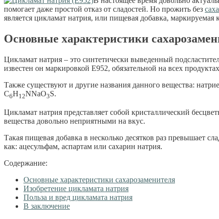
В настоящее время довольно актуаль
помогает даже простой отказ от сладостей. Но прожить без
сах
является цикламат натрия, или пищевая добавка, маркируемая 
Основные характеристики сахарозамен
Цикламат натрия – это синтетически выведенный подсластител
известен он маркировкой Е952, обязательной на всех продуктах
Также существуют и другие названия данного вещества: натри
C
H
NNaO
S.
6
12
3
Цикламат натрия представляет собой кристаллический бесцве
вещества довольно неприятными на вкус.
Такая пищевая добавка в несколько десятков раз превышает сл
как: ацесульфам, аспартам или сахарин натрия.
Содержание:
Основные характеристики сахарозаменителя
Изобретение цикламата натрия
Польза и вред цикламата натрия
В заключение