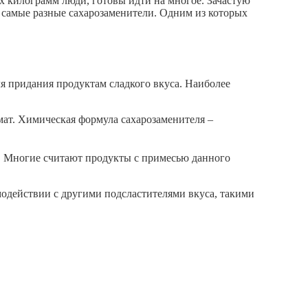
х килограмм люди, готовы идти на многое. Зачастую
самые разные сахарозаменители. Одним из которых
я придания продуктам сладкого вкуса. Наиболее
мат. Химическая формула сахарозаменителя –
. Многие считают продукты с примесью данного
имодействии с другими подсластителями вкуса, такими