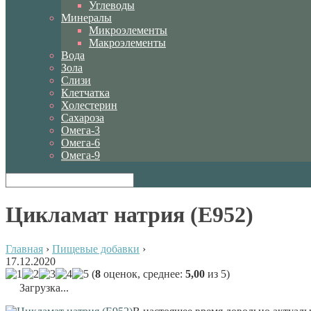
Углеводы
Минералы
Микроэлементы
Макроэлементы
Вода
Зола
Слизи
Клетчатка
Холестерин
Сахароза
Омега-3
Омега-6
Омега-9
Цикламат натрия (Е952)
Главная
›
Пищевые добавки
›
17.12.2020
(
8
оценок, среднее:
5,00
из 5)
Загрузка...