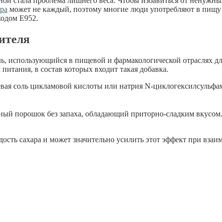
ной стала проблема лишнего веса. Чтобы избавиться от ненужны
ара
может не каждый, поэтому многие люди употребляют в пищу 
кодом Е952.
ителя
ь, использующийся в пищевой и фармакологической отраслях дл
 питания, в состав которых входит такая добавка.
евая соль цикламовой кислоты или натрия N-циклогексилсульфа
тный порошок без запаха, обладающий приторно-сладким вкусом
адость сахара и может значительно усилить этот эффект при вза