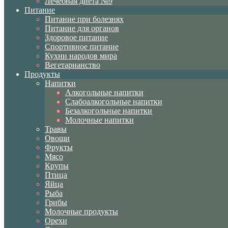
Лечебная диета №9
Питание
Питание при болезнях
Питание для органов
Здоровое питание
Спортивное питание
Кухни народов мира
Вегетарианство
Продукты
Напитки
Алкогольные напитки
Слабоалкогольные напитки
Безалкогольные напитки
Молочные напитки
Травы
Овощи
Фрукты
Мясо
Крупы
Птица
Яйца
Рыба
Грибы
Молочные продукты
Орехи