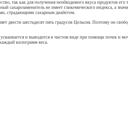
тво, так как для получения необходимого вкуса продуктов его т
нный сахарозаменитель не имеет гликемического индекса, а знач
ьми, страдающими сахарным диабетом.
ляет двести шестьдесят пять градусов Цельсия. Поэтому он своб
.
е усваивается и выводится в чистом виде при помощи почек и 
 каждый килограмм веса.