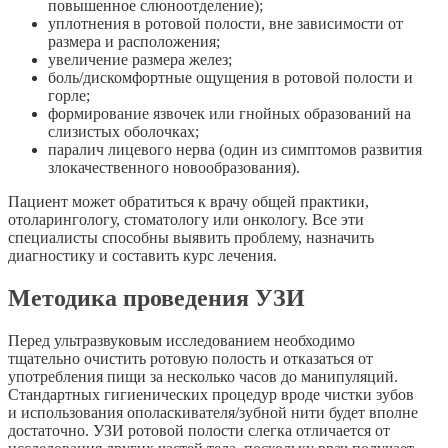
повышенное слюноотделение);
уплотнения в ротовой полости, вне зависимости от
размера и расположения;
увеличение размера желез;
боль/дискомфортные ощущения в ротовой полости и
горле;
формирование язвочек или гнойных образований на
слизистых оболочках;
паралич лицевого нерва (один из симптомов развития
злокачественного новообразования).
Пациент может обратиться к врачу общей практики,
отоларингологу, стоматологу или онкологу. Все эти
специалисты способны выявить проблему, назначить
диагностику и составить курс лечения.
Методика проведения УЗИ
Перед ультразвуковым исследованием необходимо
тщательно очистить ротовую полость и отказаться от
употребления пищи за несколько часов до манипуляций.
Стандартных гигиенических процедур вроде чистки зубов
и использования ополаскивателя/зубной нити будет вполне
достаточно. УЗИ ротовой полости слегка отличается от