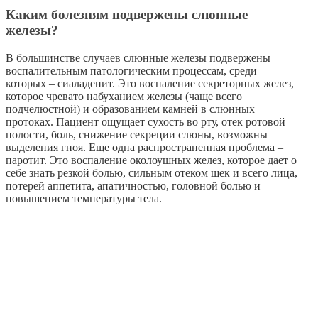
Каким болезням подвержены слюнные
железы?
В большинстве случаев слюнные железы подвержены
воспалительным патологическим процессам, среди
которых – сиаладенит. Это воспаление секреторных желез,
которое чревато набуханием железы (чаще всего
подчелюстной) и образованием камней в слюнных
протоках. Пациент ощущает сухость во рту, отек ротовой
полости, боль, снижение секреции слюны, возможны
выделения гноя. Еще одна распространенная проблема –
паротит. Это воспаление околоушных желез, которое дает о
себе знать резкой болью, сильным отеком щек и всего лица,
потерей аппетита, апатичностью, головной болью и
повышением температуры тела.