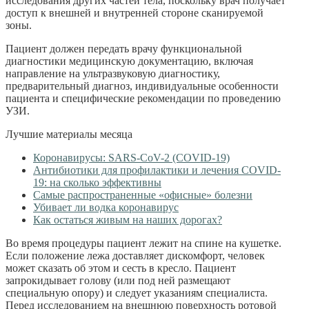
исследования других частей тела, поскольку врач получает
доступ к внешней и внутренней стороне сканируемой
зоны.
Пациент должен передать врачу функциональной
диагностики медицинскую документацию, включая
направление на ультразвуковую диагностику,
предварительный диагноз, индивидуальные особенности
пациента и специфические рекомендации по проведению
УЗИ.
Лучшие материалы месяца
Коронавирусы: SARS-CoV-2 (COVID-19)
Антибиотики для профилактики и лечения COVID-
19: на сколько эффективны
Самые распространенные «офисные» болезни
Убивает ли водка коронавирус
Как остаться живым на наших дорогах?
Во время процедуры пациент лежит на спине на кушетке.
Если положение лежа доставляет дискомфорт, человек
может сказать об этом и сесть в кресло. Пациент
запрокидывает голову (или под ней размещают
специальную опору) и следует указаниям специалиста.
Перед исследованием на внешнюю поверхность ротовой