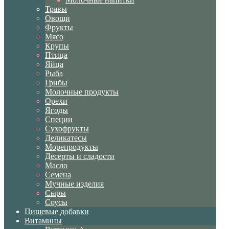
Травы
Овощи
Фрукты
Мясо
Крупы
Птица
Яйца
Рыба
Грибы
Молочные продукты
Орехи
Ягоды
Специи
Сухофрукты
Деликатесы
Морепродукты
Десерты и сладости
Масло
Семена
Мучные изделия
Сыры
Соусы
Пищевые добавки
Витамины