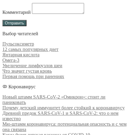
Комментарий
Выбор читателей
Пульсоксиметр
12 самых популярных диет
Янтарная кислота
Омега-3
Увеличение лимфоузлов шеи
Что значит густая кровь
Первая помощь при ранениях
🦠 Коронавирус
Новый штамм SARS-CoV-2 «Омикрон»: стоит ли
паниковать
Почему детский иммунитет более стойкий к коронавирусу
Древний предок SARS-CoV-1 и SARS-CoV-2: что о нем
известно
Мю-штамм коронавируса: потенциальная опасность и с чем
она связана
Когда будет детская вакцина от COVID-19