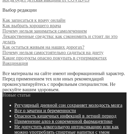
Выбор редакции
Как записаться к врачу онлайн
Как выбрать хорошего врача
Почему нельзя заниматься самолечением
Лекарственные средства: как сэкономить и стоит ли это
делать
Как остаться живым на наших дорогах?
Почему нельзя самостоятельно садиться на диету
Какие продукты опасно покупать в супермаркетах
Вакцинация
Все материалы на сайте имеют информационный характер.
Перед применением тех или иных рекомендаций
проконсультируйтесь с профильным специалистом. Не
рискуйте вашим здоровьем.
Новые статьи
Регулярный дневной сон сохраняет молодость мозга
Все о зачатии и беременности
Опасность кишечных инфекций в летний период
Применение алоэ в современной фармацевтике
Не допустить алкогольную интоксикацию или как
можно употреблять спиртные напитки с умом