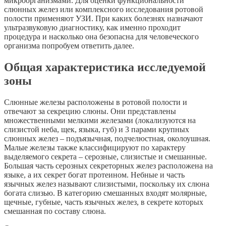
микроорганизмами. Для оценки функциональности
слюнных желез или комплексного исследования ротовой
полости применяют УЗИ. При каких болезнях назначают
ультразвуковую диагностику, как именно проходит
процедура и насколько она безопасна для человеческого
организма попробуем ответить далее.
Общая характеристика исследуемой
зоны
Слюнные железы расположены в ротовой полости и
отвечают за секрецию слюны. Они представлены
множественными мелкими железами (локализуются на
слизистой неба, щек, языка, губ) и 3 парами крупных
слюнных желез – подъязычная, подчелюстная, околоушная.
Малые железы также классифицируют по характеру
выделяемого секрета – серозные, слизистые и смешанные.
Большая часть серозных секреторных желез расположена на
языке, а их секрет богат протеином. Небные и часть
язычных желез называют слизистыми, поскольку их слюна
богата слизью. В категорию смешанных входят молярные,
щечные, губные, часть язычных желез, в секрете которых
смешанная по составу слюна.