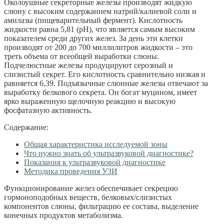
Околоушные секреторные железы производят жидкую
слюну с высоким содержанием натрий/калиевой соли и
амилазы (пищеварительный фермент). Кислотность
жидкости равна 5,81 (рН), что является самым высоким
показателем среди других желез. За день эти клетки
производят от 200 до 700 миллилитров жидкости – это
треть объема от всеобщей выработки слюны.
Подчелюстные железы продуцируют серозный и
слизистый секрет. Его кислотность сравнительно низкая и
равняется 6,39. Подъязычные слюнные железы отвечают за
выработку белкового секрета. Он богат муцином, имеет
ярко выраженную щелочную реакцию и высокую
фосфатазную активность.
Содержание:
Общая характеристика исследуемой зоны
Что нужно знать об ультразвуковой диагностике?
Показания к ультразвуковой диагностике
Методика проведения УЗИ
Функционирование желез обеспечивает секрецию
гормоноподобных веществ, белковых/слизистых
компонентов слюны, фильтрацию ее состава, выделение
конечных продуктов метаболизма.