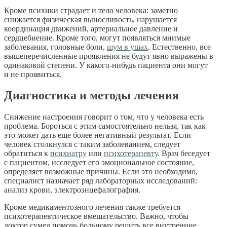
Кроме психики страдает и тело человека: заметно
снижается физическая выносливость, нарушается
координация движений, артериальное давление и
сердцебиение. Кроме того, могут появляться мнимые
заболевания, головные боли,
шум в ушах
. Естественно, все
вышеперечисленные проявления не будут явно выражены в
одинаковой степени. У какого-нибудь пациента они могут
и не проявиться.
Диагностика и методы лечения
Снижение настроения говорит о том, что у человека есть
проблема. Бороться с этим самостоятельно нельзя, так как
это может дать еще более негативный результат. Если
человек столкнулся с таким заболеванием, следует
обратиться к
психиатру
или
психотерапевту
. Врач беседует
с пациентом, исследует его эмоциональное состояние,
определяет возможные причины. Если это необходимо,
специалист назначает ряд лабораторных исследований:
анализ крови, электроэнцефалография.
Кроме медикаментозного лечения также требуется
психотерапевтическое вмешательство. Важно, чтобы
доктор сумел помочь больному решить все внутренние