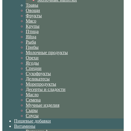
Травы
Овощи
Фрукты
Мясо
Крупы
Птица
Яйца
Рыба
Грибы
Молочные продукты
Орехи
Ягоды
Специи
Сухофрукты
Деликатесы
Морепродукты
Десерты и сладости
Масло
Семена
Мучные изделия
Сыры
Соусы
Пищевые добавки
Витамины