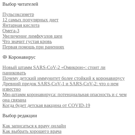
Выбор читателей
Пульсоксиметр
12 самых популярных диет
Янтарная кислота
Омега-3
Увеличение лимфоузлов шеи
Что значит густая кровь
Первая помощь при ранениях
🦠 Коронавирус
Новый штамм SARS-CoV-2 «Омикрон»: стоит ли
паниковать
Почему детский иммунитет более стойкий к коронавирусу
Древний предок SARS-CoV-1 и SARS-CoV-2: что о нем
известно
Мю-штамм коронавируса: потенциальная опасность и с чем
она связана
Когда будет детская вакцина от COVID-19
Выбор редакции
Как записаться к врачу онлайн
Как выбрать хорошего врача