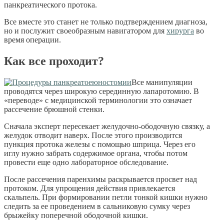
панкреатического протока.
Все вместе это станет не только подтверждением диагноза,
но и послужит своеобразным навигатором для
хирурга
во
время операции.
Как все проходит?
Все манипуляции
проводятся через широкую серединную лапаротомию. В
«переводе» с медицинской терминологии это означает
рассечение брюшной стенки.
Сначала эксперт пересекает желудочно-ободочную связку, а
желудок отводит наверх. После этого производится
пункция протока железы с помощью шприца. Через его
иглу нужно забрать содержимое органа, чтобы потом
провести еще одно лабораторное обследование.
После рассечения паренхимы раскрывается просвет над
протоком. Для упрощения действия привлекается
скальпель. При формировании петли тонкой кишки нужно
следить за ее проведением в сальниковую сумку через
брыжейку поперечной ободочной кишки.