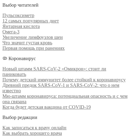
Выбор читателей
Пульсоксиметр
12 самых популярных диет
Янтарная кислота
Омега-3
Увеличение лимфоузлов шеи
Что значит густая кровь
Первая помощь при ранениях
🦠 Коронавирус
Новый штамм SARS-CoV-2 «Омикрон»: стоит ли
паниковать
Почему детский иммунитет более стойкий к коронавирусу
Древний предок SARS-CoV-1 и SARS-CoV-2: что о нем
известно
Мю-штамм коронавируса: потенциальная опасность и с чем
она связана
Когда будет детская вакцина от COVID-19
Выбор редакции
Как записаться к врачу онлайн
Как выбрать хорошего врача