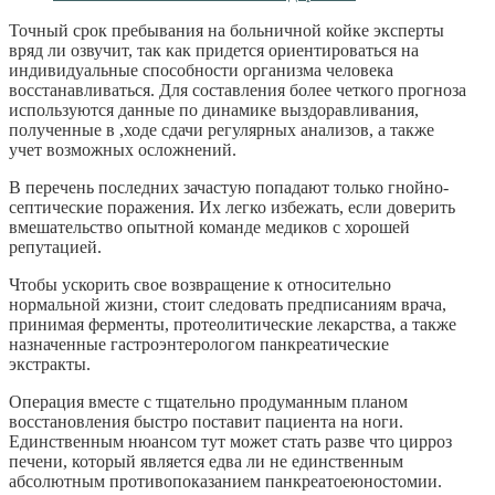
Точный срок пребывания на больничной койке эксперты
вряд ли озвучит, так как придется ориентироваться на
индивидуальные способности организма человека
восстанавливаться. Для составления более четкого прогноза
используются данные по динамике выздоравливания,
полученные в ,ходе сдачи регулярных анализов, а также
учет возможных осложнений.
В перечень последних зачастую попадают только гнойно-
септические поражения. Их легко избежать, если доверить
вмешательство опытной команде медиков с хорошей
репутацией.
Чтобы ускорить свое возвращение к относительно
нормальной жизни, стоит следовать предписаниям врача,
принимая ферменты, протеолитические лекарства, а также
назначенные гастроэнтерологом панкреатические
экстракты.
Операция вместе с тщательно продуманным планом
восстановления быстро поставит пациента на ноги.
Единственным нюансом тут может стать разве что цирроз
печени, который является едва ли не единственным
абсолютным противопоказанием панкреатоеюностомии.