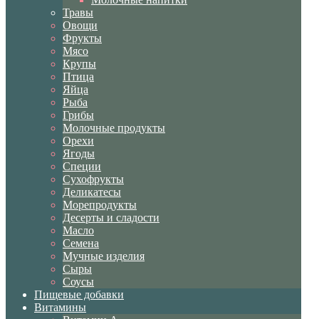
Травы
Овощи
Фрукты
Мясо
Крупы
Птица
Яйца
Рыба
Грибы
Молочные продукты
Орехи
Ягоды
Специи
Сухофрукты
Деликатесы
Морепродукты
Десерты и сладости
Масло
Семена
Мучные изделия
Сыры
Соусы
Пищевые добавки
Витамины