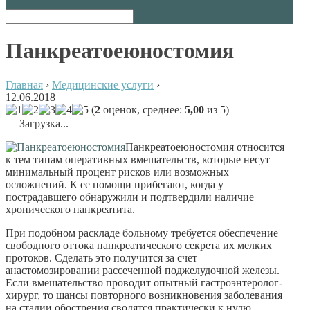
Панкреатоеюно­стомия
Главная
›
Медицинские услуги
›
12.06.2018
(
2
оценок, среднее:
5,00
из 5)
Загрузка...
Панкреатоеюностомия относится
к тем типам оперативных вмешательств, которые несут
минимальный процент рисков или возможных
осложнений. К ее помощи прибегают, когда у
пострадавшего обнаружили и подтвердили наличие
хронического панкреатита.
При подобном раскладе больному требуется обеспечение
свободного оттока панкреатического секрета их мелких
протоков. Сделать это получится за счет
анастомозировании рассеченной поджелудочной железы.
Если вмешательство проводит опытный гастроэнтеролог-
хирург, то шансы повторного возникновения заболевания
на стадии обострения сводятся практически к нулю.