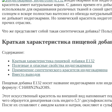
Индигокармин или индиготи
краситель имеет натуральные корни. С давних времен его доб
использовали для окрашивания различных тканей в синий цвет
солнцем и вскоре полностью вытеснил из обихода натуральный
не добывает индигокармин. Но химический краситель индигот
прочих отраслях.
Что же представляет собой такая синтетическая добавка? Поль
Краткая характеристика пищевой доба
Содержание:
Краткая характеристика пищевой добавки Е132
Полезные и опасные свойства индигокармина
Применение синтетического красителя индигокармина
Вместо выводов
Пищевая добавка Е132 носит название индигокармин или инди
формулу: C16H8N2Na2O8S.
Этот искусственный краситель на внешний вид напоминает пор
чего образуется динатриевая соль индиго-5,5’-дисульфокислот
После их сплавляют с амидом калия и натрия, окисляют и сул