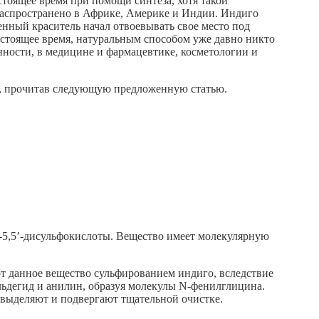
стоящее время при помощи синтеза, хотя такой
 распространено в Африке, Америке и Индии. Индиго
нный краситель начал отвоевывать свое место под
астоящее время, натуральным способом уже давно никто
ности, в медицине и фармацевтике, косметологии и
ть, прочитав следующую предложенную статью.
-5,5’-дисульфокислоты. Вещество имеет молекулярную
т данное вещество сульфированием индиго, вследствие
льдегид и анилин, образуя молекулы N-фенилглицина.
 выделяют и подвергают тщательной очистке.