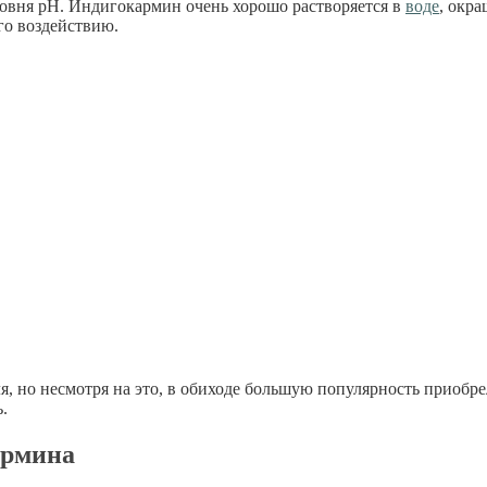
уровня рН. Индигокармин очень хорошо растворяется в
воде
, окр
го воздействию.
я, но несмотря на это, в обиходе большую популярность приобр
.
армина