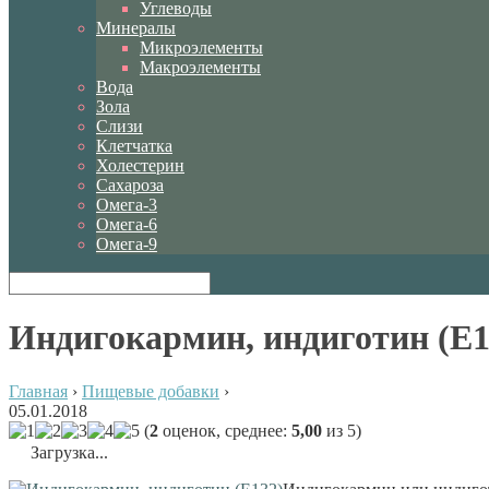
Углеводы
Минералы
Микроэлементы
Макроэлементы
Вода
Зола
Слизи
Клетчатка
Холестерин
Сахароза
Омега-3
Омега-6
Омега-9
Индигокармин, индиготин (Е1
Главная
›
Пищевые добавки
›
05.01.2018
(
2
оценок, среднее:
5,00
из 5)
Загрузка...