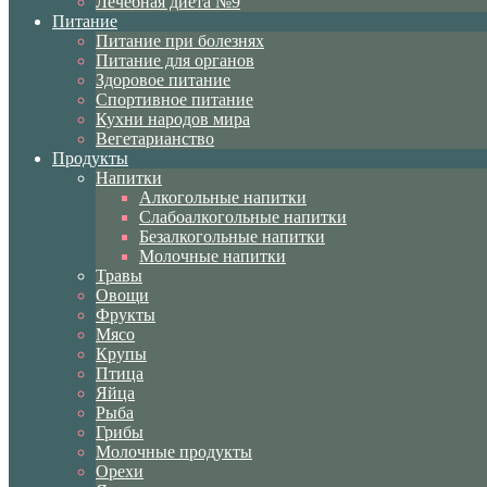
Лечебная диета №9
Питание
Питание при болезнях
Питание для органов
Здоровое питание
Спортивное питание
Кухни народов мира
Вегетарианство
Продукты
Напитки
Алкогольные напитки
Слабоалкогольные напитки
Безалкогольные напитки
Молочные напитки
Травы
Овощи
Фрукты
Мясо
Крупы
Птица
Яйца
Рыба
Грибы
Молочные продукты
Орехи