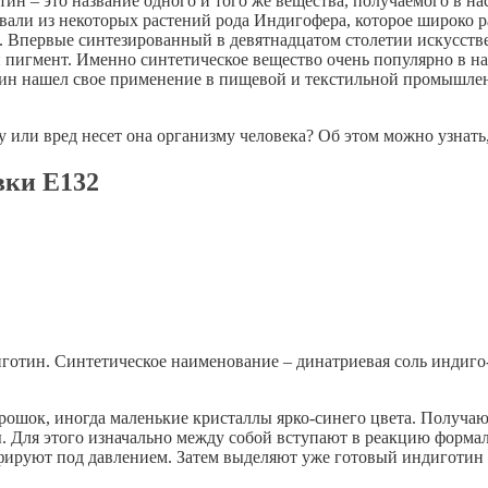
н – это название одного и того же вещества, получаемого в на
ывали из некоторых растений рода Индигофера, которое широко
. Впервые синтезированный в девятнадцатом столетии искусстве
 пигмент. Именно синтетическое вещество очень популярно в н
ин нашел свое применение в пищевой и текстильной промышлен
зу или вред несет она организму человека? Об этом можно узна
вки Е132
готин. Синтетическое наименование – динатриевая соль индиго
ошок, иногда маленькие кристаллы ярко-синего цвета. Получаю
ы. Для этого изначально между собой вступают в реакцию форма
ьфируют под давлением. Затем выделяют уже готовый индиготин